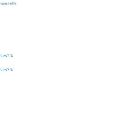
panese!③
iary?①
iary?②