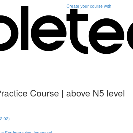
Create your course
with
tice Course | above N5 level
2:02)
For Improving Japanese!