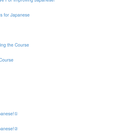
or Japanese
 the Course
ourse
panese!①
panese!②