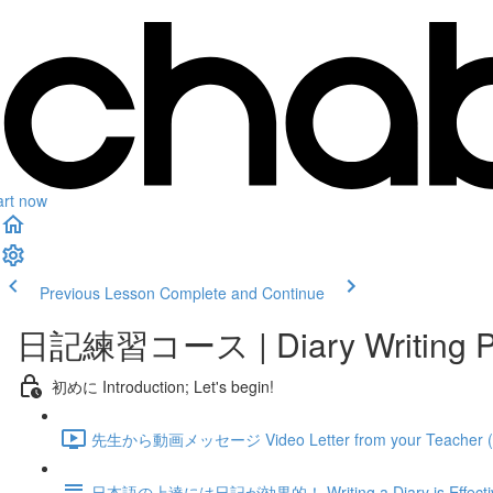
art now
Previous Lesson
Complete and Continue
日記練習コース | Diary Writing Prac
初めに Introduction; Let's begin!
先生から動画メッセージ Video Letter from your Teacher (
日本語の上達には日記が効果的！ Writing a Diary is Effective 