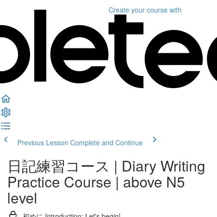
Create your course
with
Previous Lesson
Complete and Continue
日記練習コース | Diary Writing
Practice Course | above N5
level
初めに Introduction; Let's begin!