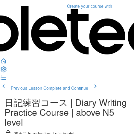
Create your course
with
Previous Lesson
Complete and Continue
日記練習コース | Diary Writing
Practice Course | above N5
level
初めに Introduction; Let's begin!