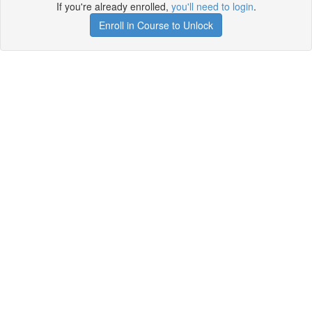
If you're already enrolled,
you'll need to login
.
Enroll in Course to Unlock